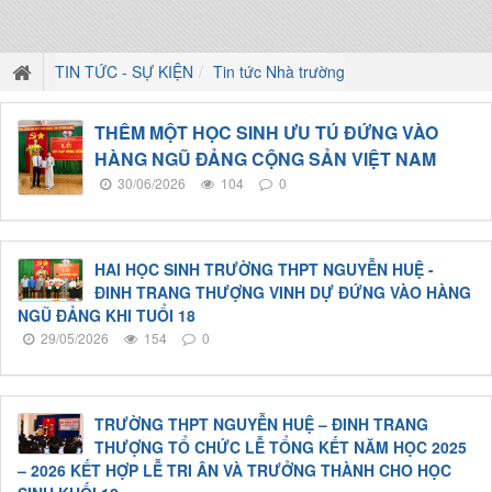
TIN TỨC - SỰ KIỆN
Tin tức Nhà trường
THÊM MỘT HỌC SINH ƯU TÚ ĐỨNG VÀO
HÀNG NGŨ ĐẢNG CỘNG SẢN VIỆT NAM
30/06/2026
104
0
HAI HỌC SINH TRƯỜNG THPT NGUYỄN HUỆ -
ĐINH TRANG THƯỢNG VINH DỰ ĐỨNG VÀO HÀNG
NGŨ ĐẢNG KHI TUỔI 18
29/05/2026
154
0
TRƯỜNG THPT NGUYỄN HUỆ – ĐINH TRANG
THƯỢNG TỔ CHỨC LỄ TỔNG KẾT NĂM HỌC 2025
– 2026 KẾT HỢP LỄ TRI ÂN VÀ TRƯỞNG THÀNH CHO HỌC