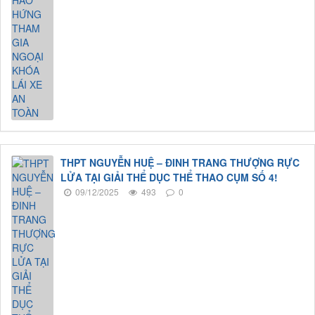
THPT NGUYỄN HUỆ – ĐINH TRANG THƯỢNG RỰC
LỬA TẠI GIẢI THỂ DỤC THỂ THAO CỤM SỐ 4!
09/12/2025
493
0