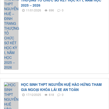
THƯỢNG TỔ CHỨC SƠ KẾT HỌC KỲ I, NĂM HỌC
2025 – 2026
11/01/2026
696
0
HỌC SINH THPT NGUYỄN HUỆ HÀO HỨNG THAM
GIA NGOẠI KHÓA LÁI XE AN TOÀN
17/12/2025
618
0