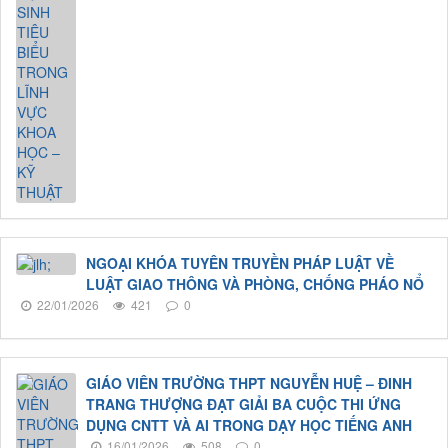
NGOẠI KHÓA TUYÊN TRUYỀN PHÁP LUẬT VỀ
LUẬT GIAO THÔNG VÀ PHÒNG, CHỐNG PHÁO NỔ
22/01/2026
421
0
GIÁO VIÊN TRƯỜNG THPT NGUYỄN HUỆ – ĐINH
TRANG THƯỢNG ĐẠT GIẢI BA CUỘC THI ỨNG
DỤNG CNTT VÀ AI TRONG DẠY HỌC TIẾNG ANH
16/01/2026
508
0