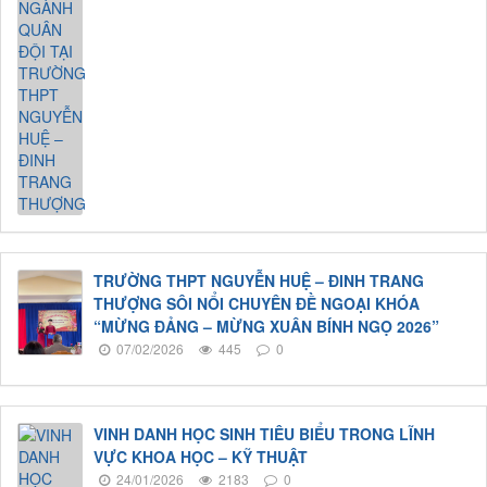
TRƯỜNG THPT NGUYỄN HUỆ – ĐINH TRANG
THƯỢNG SÔI NỔI CHUYÊN ĐỀ NGOẠI KHÓA
“MỪNG ĐẢNG – MỪNG XUÂN BÍNH NGỌ 2026”
07/02/2026
445
0
VINH DANH HỌC SINH TIÊU BIỂU TRONG LĨNH
VỰC KHOA HỌC – KỸ THUẬT
24/01/2026
2183
0