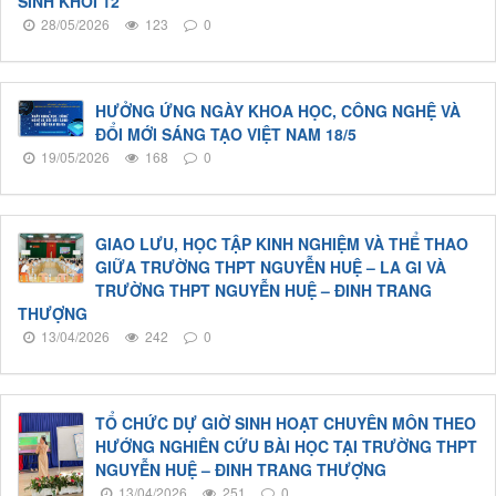
SINH KHỐI 12
28/05/2026
123
0
HƯỞNG ỨNG NGÀY KHOA HỌC, CÔNG NGHỆ VÀ
ĐỔI MỚI SÁNG TẠO VIỆT NAM 18/5
19/05/2026
168
0
GIAO LƯU, HỌC TẬP KINH NGHIỆM VÀ THỂ THAO
GIỮA TRƯỜNG THPT NGUYỄN HUỆ – LA GI VÀ
TRƯỜNG THPT NGUYỄN HUỆ – ĐINH TRANG
THƯỢNG
13/04/2026
242
0
TỔ CHỨC DỰ GIỜ SINH HOẠT CHUYÊN MÔN THEO
HƯỚNG NGHIÊN CỨU BÀI HỌC TẠI TRƯỜNG THPT
NGUYỄN HUỆ – ĐINH TRANG THƯỢNG
13/04/2026
251
0