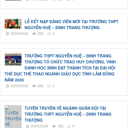
LỄ KẾT NẠP ĐẢNG VIÊN MỚI TẠI TRƯỜNG THPT
NGUYỄN HUỆ – ĐINH TRANG THƯỢNG
03/04/2026
259
0
TRƯỜNG THPT NGUYỄN HUỆ – ĐINH TRANG
THƯỢNG TỔ CHỨC TRAO HUY CHƯƠNG, VINH
DANH HỌC SINH ĐẠT THÀNH TÍCH TẠI ĐẠI HỘI
THỂ DỤC THỂ THAO NGÀNH GIÁO DỤC TỈNH LÂM ĐỒNG
NĂM 2026
30/03/2026
282
0
TUYÊN TRUYỀN VỀ NGÀNH QUÂN ĐỘI TẠI
TRƯỜNG THPT NGUYỄN HUỆ – ĐINH TRANG
THƯỢNG
30/03/2026
182
0