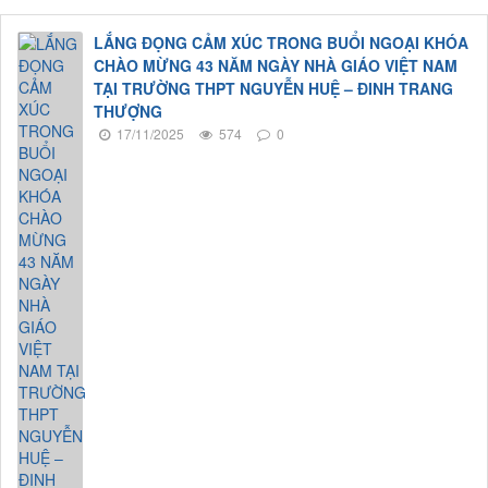
LẮNG ĐỌNG CẢM XÚC TRONG BUỔI NGOẠI KHÓA
CHÀO MỪNG 43 NĂM NGÀY NHÀ GIÁO VIỆT NAM
TẠI TRƯỜNG THPT NGUYỄN HUỆ – ĐINH TRANG
THƯỢNG
17/11/2025
574
0