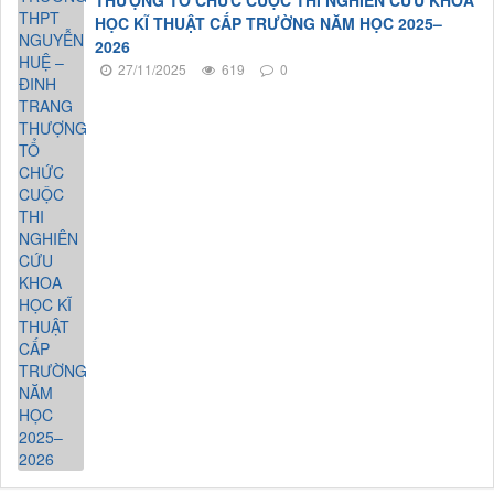
THƯỢNG TỔ CHỨC CUỘC THI NGHIÊN CỨU KHOA
HỌC KĨ THUẬT CẤP TRƯỜNG NĂM HỌC 2025–
2026
27/11/2025
619
0