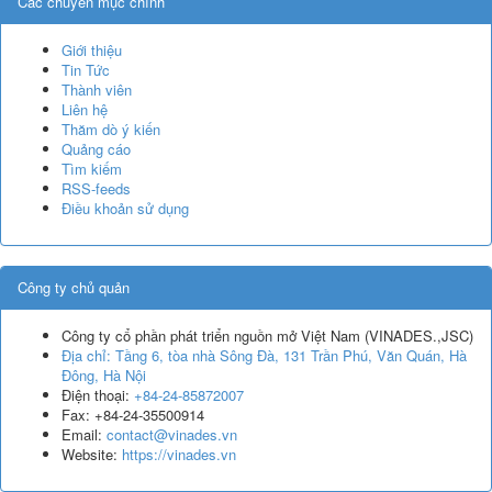
Các chuyên mục chính
Giới thiệu
Tin Tức
Thành viên
Liên hệ
Thăm dò ý kiến
Quảng cáo
Tìm kiếm
RSS-feeds
Điều khoản sử dụng
Công ty chủ quản
Công ty cổ phần phát triển nguồn mở Việt Nam
(
VINADES.,JSC
)
Địa chỉ:
Tầng 6, tòa nhà Sông Đà, 131 Trần Phú, Văn Quán, Hà
Đông, Hà Nội
Điện thoại:
+84-24-85872007
Fax:
+84-24-35500914
Email:
contact@vinades.vn
Website:
https://vinades.vn