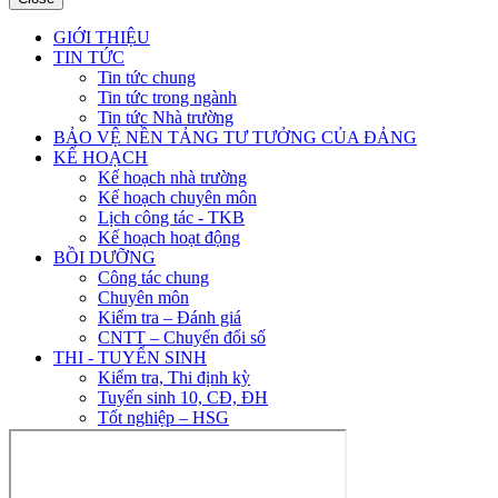
GIỚI THIỆU
TIN TỨC
Tin tức chung
Tin tức trong ngành
Tin tức Nhà trường
BẢO VỆ NỀN TẢNG TƯ TƯỞNG CỦA ĐẢNG
KẾ HOẠCH
Kế hoạch nhà trường
Kế hoạch chuyên môn
Lịch công tác - TKB
Kế hoạch hoạt động
BỒI DƯỠNG
Công tác chung
Chuyên môn
Kiểm tra – Đánh giá
CNTT – Chuyển đổi số
THI - TUYỂN SINH
Kiểm tra, Thi định kỳ
Tuyển sinh 10, CĐ, ĐH
Tốt nghiệp – HSG