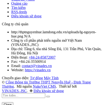
Quảng cáo
Tìm kiếm
RSS-feeds
Điều khoản sử dụng
Công ty chủ quản
http://thptnguyenhue.lamdong.edu.vn/uploads/lg-nguyen-
hue.png
N/A
Công ty cổ phần phát triển nguồn mở Việt Nam
(
VINADES.,JSC
)
Địa chỉ:
Tầng 6, tòa nhà Sông Đà, 131 Trần Phú, Văn Quán,
Hà Đông, Hà Nội
Điện thoại:
+84-24-85872007
Fax:
+84-24-35500914
Email:
contact@vinades.vn
Website:
https://vinades.vn
Chuyển giao diện:
Tự động
Máy Tính
©
Cổng thông tin Trường THPT Nguyễn Huệ - Đinh Trang
Thượng
.
Mã nguồn
NukeViet CMS
.
Thiết kế bởi
VINADES.,JSC
.
❉
Điều khoản sử dụng
Close