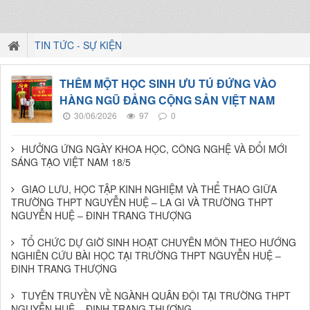
TIN TỨC - SỰ KIỆN
THÊM MỘT HỌC SINH ƯU TÚ ĐỨNG VÀO
HÀNG NGŨ ĐẢNG CỘNG SẢN VIỆT NAM
30/06/2026
97
0
HƯỞNG ỨNG NGÀY KHOA HỌC, CÔNG NGHỆ VÀ ĐỔI MỚI
SÁNG TẠO VIỆT NAM 18/5
GIAO LƯU, HỌC TẬP KINH NGHIỆM VÀ THỂ THAO GIỮA
TRƯỜNG THPT NGUYỄN HUỆ – LA GI VÀ TRƯỜNG THPT
NGUYỄN HUỆ – ĐINH TRANG THƯỢNG
TỔ CHỨC DỰ GIỜ SINH HOẠT CHUYÊN MÔN THEO HƯỚNG
NGHIÊN CỨU BÀI HỌC TẠI TRƯỜNG THPT NGUYỄN HUỆ –
ĐINH TRANG THƯỢNG
TUYÊN TRUYỀN VỀ NGÀNH QUÂN ĐỘI TẠI TRƯỜNG THPT
NGUYỄN HUỆ – ĐINH TRANG THƯỢNG