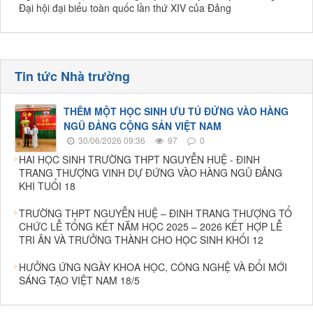
Đại hội đại biểu toàn quốc lần thứ XIV của Đảng
Tin tức Nhà trường
THÊM MỘT HỌC SINH ƯU TÚ ĐỨNG VÀO HÀNG
NGŨ ĐẢNG CỘNG SẢN VIỆT NAM
30/06/2026 09:36
97
0
HAI HỌC SINH TRƯỜNG THPT NGUYỄN HUỆ - ĐINH
TRANG THƯỢNG VINH DỰ ĐỨNG VÀO HÀNG NGŨ ĐẢNG
KHI TUỔI 18
TRƯỜNG THPT NGUYỄN HUỆ – ĐINH TRANG THƯỢNG TỔ
CHỨC LỄ TỔNG KẾT NĂM HỌC 2025 – 2026 KẾT HỢP LỄ
TRI ÂN VÀ TRƯỞNG THÀNH CHO HỌC SINH KHỐI 12
HƯỞNG ỨNG NGÀY KHOA HỌC, CÔNG NGHỆ VÀ ĐỔI MỚI
SÁNG TẠO VIỆT NAM 18/5