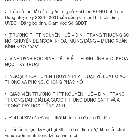
Tiểu sử tóm tắt của người ứng cử Đại biểu HĐND tỉnh Lâm
Đồng nhiệm kỳ 2026 - 2031 của đồng chí Lê Thị Bích Liên,
UVBCH Đảng bộ tỉnh, Giám đốc Sở GDĐT
TRƯỜNG THPT NGUYỄN HUỆ – ĐINH TRANG THƯỢNG SÔI
NỔI CHUYÊN ĐỀ NGOẠI KHÓA “MỪNG ĐẢNG – MỪNG XUÂN
BÍNH NGỌ 2026”
VINH DANH HỌC SINH TIÊU BIỂU TRONG LĨNH VỰC KHOA
HỌC – KỸ THUẬT
NGOẠI KHÓA TUYÊN TRUYỀN PHÁP LUẬT VỀ LUẬT GIAO
THÔNG VÀ PHÒNG, CHỐNG PHÁO NỔ
GIÁO VIÊN TRƯỜNG THPT NGUYỄN HUỆ – ĐINH TRANG
THƯỢNG ĐẠT GIẢI BA CUỘC THI ỨNG DỤNG CNTT VÀ AI
TRONG DẠY HỌC TIẾNG ANH
Đại hội XIV của Đảng - thời khắc lịch sử của dân tộc
Dấu ấn nhiệm kỳ Đại hội XIII: Từ bản lĩnh vượt khó đến khát
vọng vươn mình trong kỷ nguyên mới