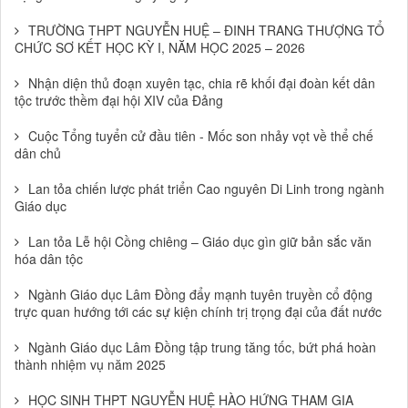
TRƯỜNG THPT NGUYỄN HUỆ – ĐINH TRANG THƯỢNG TỔ
CHỨC SƠ KẾT HỌC KỲ I, NĂM HỌC 2025 – 2026
Nhận diện thủ đoạn xuyên tạc, chia rẽ khối đại đoàn kết dân
tộc trước thềm đại hội XIV của Đảng
Cuộc Tổng tuyển cử đầu tiên - Mốc son nhảy vọt về thể chế
dân chủ
Lan tỏa chiến lược phát triển Cao nguyên Di Linh trong ngành
Giáo dục
Lan tỏa Lễ hội Cồng chiêng – Giáo dục gìn giữ bản sắc văn
hóa dân tộc
Ngành Giáo dục Lâm Đồng đẩy mạnh tuyên truyền cổ động
trực quan hướng tới các sự kiện chính trị trọng đại của đất nước
Ngành Giáo dục Lâm Đồng tập trung tăng tốc, bứt phá hoàn
thành nhiệm vụ năm 2025
HỌC SINH THPT NGUYỄN HUỆ HÀO HỨNG THAM GIA