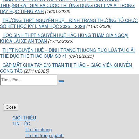
THƯỢNG ĐẠT GIẢI BA CUỘC THI ỨNG DỤNG CNTT VÀ AI TRONG
DẠY HỌC TIẾNG ANH
(16/01/2026)
TRƯỜNG THPT NGUYỄN HUỆ – ĐINH TRANG THƯỢNG TỔ CHỨC
SƠ KẾT HỌC KỲ I, NĂM HỌC 2025 – 2026
(11/01/2026)
HỌC SINH THPT NGUYỄN HUỆ HÀO HỨNG THAM GIA NGOẠI
KHÓA LÁI XE AN TOÀN
(17/12/2025)
THPT NGUYỄN HUỆ – ĐINH TRANG THƯỢNG RỰC LỬA TẠI GIẢI
THỂ DỤC THỂ THAO CỤM SỐ 4!
(09/12/2025)
GẶP MẶT CHIA TAY Đ/C TRẦN THỊ THẢO – GIÁO VIÊN CHUYỂN
CÔNG TÁC
(27/11/2025)
Close
GIỚI THIỆU
TIN TỨC
Tin tức chung
Tin tức trong ngành