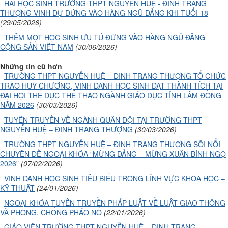
HAI HỌC SINH TRƯỜNG THPT NGUYỄN HUỆ - ĐINH TRANG
THƯỢNG VINH DỰ ĐỨNG VÀO HÀNG NGŨ ĐẢNG KHI TUỔI 18
(29/05/2026)
THÊM MỘT HỌC SINH ƯU TÚ ĐỨNG VÀO HÀNG NGŨ ĐẢNG
CỘNG SẢN VIỆT NAM
(30/06/2026)
Những tin cũ hơn
TRƯỜNG THPT NGUYỄN HUỆ – ĐINH TRANG THƯỢNG TỔ CHỨC
TRAO HUY CHƯƠNG, VINH DANH HỌC SINH ĐẠT THÀNH TÍCH TẠI
ĐẠI HỘI THỂ DỤC THỂ THAO NGÀNH GIÁO DỤC TỈNH LÂM ĐỒNG
NĂM 2026
(30/03/2026)
TUYÊN TRUYỀN VỀ NGÀNH QUÂN ĐỘI TẠI TRƯỜNG THPT
NGUYỄN HUỆ – ĐINH TRANG THƯỢNG
(30/03/2026)
TRƯỜNG THPT NGUYỄN HUỆ – ĐINH TRANG THƯỢNG SÔI NỔI
CHUYÊN ĐỀ NGOẠI KHÓA “MỪNG ĐẢNG – MỪNG XUÂN BÍNH NGỌ
2026”
(07/02/2026)
VINH DANH HỌC SINH TIÊU BIỂU TRONG LĨNH VỰC KHOA HỌC –
KỸ THUẬT
(24/01/2026)
NGOẠI KHÓA TUYÊN TRUYỀN PHÁP LUẬT VỀ LUẬT GIAO THÔNG
VÀ PHÒNG, CHỐNG PHÁO NỔ
(22/01/2026)
GIÁO VIÊN TRƯỜNG THPT NGUYỄN HUỆ – ĐINH TRANG