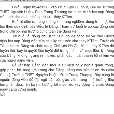
Chiều ngày 02/4/2026, vào lúc 17 giờ 00 phút, Chi bộ Trường
THPT Nguyễn Huệ – Đinh Trang Thượng đã tổ chức Lễ kết nạp Đảng
viên mới cho quần chúng ưu tú – thầy K'Tâm.
Buổi lễ diễn ra trong không khí trang nghiêm, đúng trình tự, thủ
tục theo quy định của Điều lệ Đảng. Tham dự buổi lễ có các đồng chí
trong Chi bộ nhà trường cùng toàn thể đảng viên.
Tại buổi lễ, đồng chí Bí thư Chi bộ đã công bố và trao Quyết
định kết nạp Đảng viên của cấp ủy cấp trên cho thầy K'Tâm. Trước cờ
Tổ quốc, cờ Đảng và chân dung Chủ tịch Hồ Chí Minh, thầy K'Tâm đã
tuyên thệ, bày tỏ quyết tâm tuyệt đối trung thành với mục tiêu, lý tưởng
của Đảng, không ngừng rèn luyện, phấn đấu, hoàn thành tốt nhiệm vụ
của người đảng viên.
Lễ kết nạp Đảng viên mới là sự kiện có ý nghĩa quan trọng,
góp phần bổ sung lực lượng cho Đảng, nâng cao sức chiến đấu của
Chi bộ Trường THPT Nguyễn Huệ – Đinh Trang Thượng. Đây cũng là
nguồn động viên để đội ngũ cán bộ, giáo viên trong nhà trường tiếp
tục phấn đấu, rèn luyện, hướng tới mục tiêu xây dựng tổ chức Đảng
ngày càng vững mạnh.