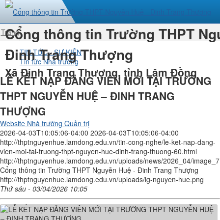
Cổng thông tin Trường THPT Ng
Trang
nhất
Đinh Trang Thượng
TIN TỨC - SỰ KIỆN
Tin tức Nhà trường
Xã Đinh Trang Thượng, tỉnh Lâm Đồng
LỄ KẾT NẠP ĐẢNG VIÊN MỚI TẠI TRƯỜNG
THPT NGUYỄN HUỆ – ĐINH TRANG
THƯỢNG
Website Nhà trường Quản trị
2026-04-03T10:05:06-04:00
2026-04-03T10:05:06-04:00
http://thptnguyenhue.lamdong.edu.vn/tin-cong-nghe/le-ket-nap-dang-
vien-moi-tai-truong-thpt-nguyen-hue-dinh-trang-thuong-60.html
http://thptnguyenhue.lamdong.edu.vn/uploads/news/2026_04/image_7
Cổng thông tin Trường THPT Nguyễn Huệ - Đinh Trang Thượng
http://thptnguyenhue.lamdong.edu.vn/uploads/lg-nguyen-hue.png
Thứ sáu - 03/04/2026 10:05