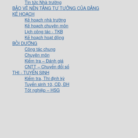
Tin tức Nhà trường
BẢO VỆ NỀN TẢNG TƯ TƯỞNG CỦA ĐẢNG
KẾ HOẠCH
Kế hoạch nhà trường
Kế hoạch chuyên môn
Lịch công tác - TKB
Kế hoạch hoạt động
BỒI DƯỠNG
Công tác chung
Chuyên môn
Kiểm tra – Đánh giá
CNTT – Chuyển đổi số
THI - TUYỂN SINH
Kiểm tra, Thi định kỳ
Tuyển sinh 10, CĐ, ĐH
Tốt nghiệp – HSG