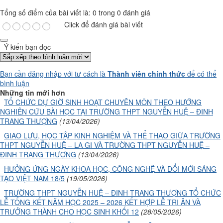
Tổng số điểm của bài viết là: 0 trong 0 đánh giá
Click để đánh giá bài viết
Ý kiến bạn đọc
Bạn cần đăng nhập với tư cách là
Thành viên chính thức
để có thể
bình luận
Những tin mới hơn
TỔ CHỨC DỰ GIỜ SINH HOẠT CHUYÊN MÔN THEO HƯỚNG
NGHIÊN CỨU BÀI HỌC TẠI TRƯỜNG THPT NGUYỄN HUỆ – ĐINH
TRANG THƯỢNG
(13/04/2026)
GIAO LƯU, HỌC TẬP KINH NGHIỆM VÀ THỂ THAO GIỮA TRƯỜNG
THPT NGUYỄN HUỆ – LA GI VÀ TRƯỜNG THPT NGUYỄN HUỆ –
ĐINH TRANG THƯỢNG
(13/04/2026)
HƯỞNG ỨNG NGÀY KHOA HỌC, CÔNG NGHỆ VÀ ĐỔI MỚI SÁNG
TẠO VIỆT NAM 18/5
(19/05/2026)
TRƯỜNG THPT NGUYỄN HUỆ – ĐINH TRANG THƯỢNG TỔ CHỨC
LỄ TỔNG KẾT NĂM HỌC 2025 – 2026 KẾT HỢP LỄ TRI ÂN VÀ
TRƯỞNG THÀNH CHO HỌC SINH KHỐI 12
(28/05/2026)