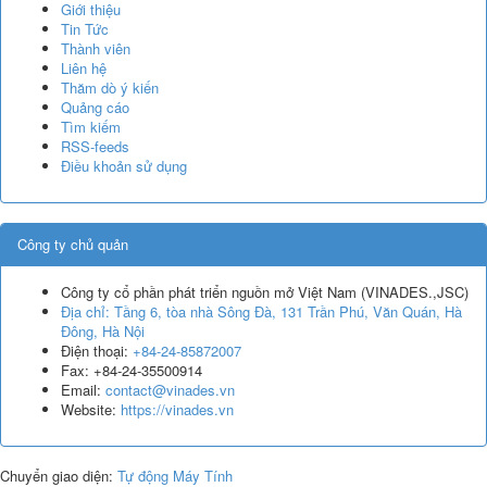
Giới thiệu
Tin Tức
Thành viên
Liên hệ
Thăm dò ý kiến
Quảng cáo
Tìm kiếm
RSS-feeds
Điều khoản sử dụng
Công ty chủ quản
Công ty cổ phần phát triển nguồn mở Việt Nam
(
VINADES.,JSC
)
Địa chỉ:
Tầng 6, tòa nhà Sông Đà, 131 Trần Phú, Văn Quán, Hà
Đông, Hà Nội
Điện thoại:
+84-24-85872007
Fax:
+84-24-35500914
Email:
contact@vinades.vn
Website:
https://vinades.vn
Chuyển giao diện:
Tự động
Máy Tính