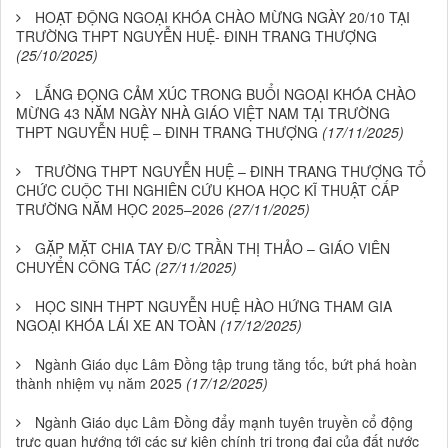
HOẠT ĐỘNG NGOẠI KHÓA CHÀO MỪNG NGÀY 20/10 TẠI
TRƯỜNG THPT NGUYỄN HUỆ- ĐINH TRANG THƯỢNG
(25/10/2025)
LẮNG ĐỌNG CẢM XÚC TRONG BUỔI NGOẠI KHÓA CHÀO
MỪNG 43 NĂM NGÀY NHÀ GIÁO VIỆT NAM TẠI TRƯỜNG
THPT NGUYỄN HUỆ – ĐINH TRANG THƯỢNG
(17/11/2025)
TRƯỜNG THPT NGUYỄN HUỆ – ĐINH TRANG THƯỢNG TỔ
CHỨC CUỘC THI NGHIÊN CỨU KHOA HỌC KĨ THUẬT CẤP
TRƯỜNG NĂM HỌC 2025–2026
(27/11/2025)
GẶP MẶT CHIA TAY Đ/C TRẦN THỊ THẢO – GIÁO VIÊN
CHUYỂN CÔNG TÁC
(27/11/2025)
HỌC SINH THPT NGUYỄN HUỆ HÀO HỨNG THAM GIA
NGOẠI KHÓA LÁI XE AN TOÀN
(17/12/2025)
Ngành Giáo dục Lâm Đồng tập trung tăng tốc, bứt phá hoàn
thành nhiệm vụ năm 2025
(17/12/2025)
Ngành Giáo dục Lâm Đồng đẩy mạnh tuyên truyền cổ động
trực quan hướng tới các sự kiện chính trị trọng đại của đất nước