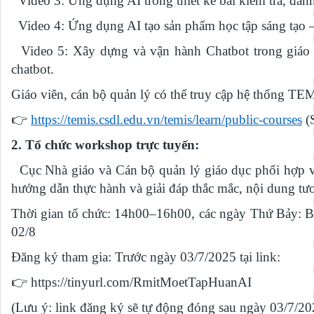
Video 3: Ứng dụng AI trong thiết kế bài kiểm tra, đánh
Video 4: Ứng dụng AI tạo sản phẩm học tập sáng tạo – h
Video 5: Xây dựng và vận hành Chatbot trong giáo d
chatbot.
Giáo viên, cán bộ quản lý có thể truy cập hệ thống TEMI
👉
https://temis.csdl.edu.vn/temis/learn/public-courses
(S
2. Tổ chức workshop trực tuyến:
Cục Nhà giáo và Cán bộ quản lý giáo dục phối hợp v
hướng dẫn thực hành và giải đáp thắc mắc, nội dung tư
Thời gian tổ chức: 14h00–16h00, các ngày Thứ Bảy: Buổ
02/8
Đăng ký tham gia: Trước ngày 03/7/2025 tại link:
👉
https://tinyurl.com/RmitMoetTapHuanAI
(Lưu ý: link đăng ký sẽ tự động đóng sau ngày 03/7/20